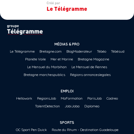
MÉDIAS & PRO
Le Télégramme
Bretagne.com
BlogModerateur
Tébéo
Tébésud
Planète Voile
Mer et Marine
Bretagne Magazine
Le Mensuel du Morbihan
Le Mensuel de Rennes
Bretagne marchespublics
Régions annonceslegales
EMPLOI
Hellowork
RegionsJob
MaFormation
ParisJob
Cadreo
TalentDetection
JobiJoba
Diplomeo
SPORTS
OC Sport Pen Duick
Route du Rhum - Destination Guadeloupe