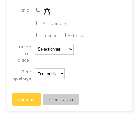
Picnic :
Anniversaire
Intérieur
Extérieur
Durée
sur
place :
Pour
quel âge
:
x réinitialiser
Chercher
.