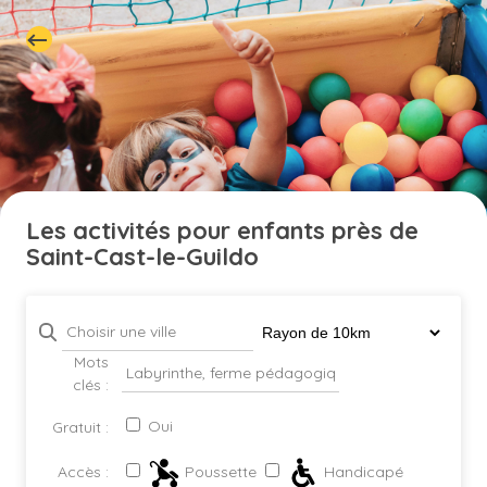
Les activités pour enfants près de
Saint-Cast-le-Guildo
Mots
clés :
Oui
Gratuit :
Poussette
Handicapé
Accès :