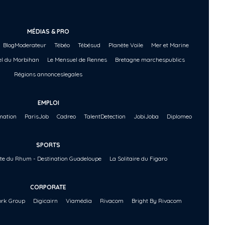
MÉDIAS & PRO
BlogModerateur
Tébéo
Tébésud
Planète Voile
Mer et Marine
l du Morbihan
Le Mensuel de Rennes
Bretagne marchespublics
Régions annonceslegales
EMPLOI
ation
ParisJob
Cadreo
TalentDetection
JobiJoba
Diplomeo
SPORTS
te du Rhum - Destination Guadeloupe
La Solitaire du Figaro
CORPORATE
rk Group
Digicairn
Viamédia
Rivacom
Bright By Rivacom