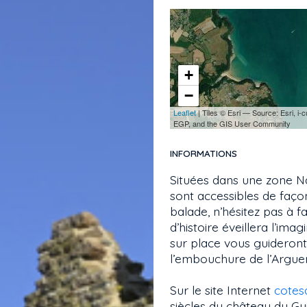
+
−
Leaflet
| Tiles © Esri — Source: Esri, 
EGP, and the GIS User Community
INFORMATIONS
Situées dans une zone Na
sont accessibles de façon
balade, n’hésitez pas à f
d’histoire éveillera l’ima
sur place vous guideront
l’embouchure de l’Argue
Sur le site Internet
cotes
siècles du château du Gu