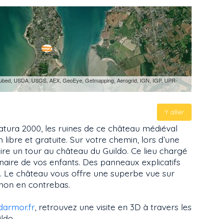
i-cubed, USDA, USGS, AEX, GeoEye, Getmapping, Aerogrid, IGN, IGP, UPR-
Y aller
tura 2000, les ruines de ce château médiéval
 libre et gratuite. Sur votre chemin, lors d’une
aire un tour au château du Guildo. Ce lieu chargé
ginaire de vos enfants. Des panneaux explicatifs
. Le château vous offre une superbe vue sur
non en contrebas.
darmor.fr
, retrouvez une visite en 3D à travers les
ildo.