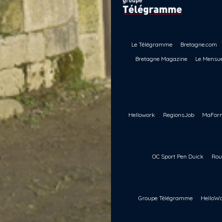
Le Télégramme
Bretagne.com
Bretagne Magazine
Le Mensue
Hellowork
RegionsJob
MaForm
OC Sport Pen Duick
Rou
Groupe Télégramme
HelloWo