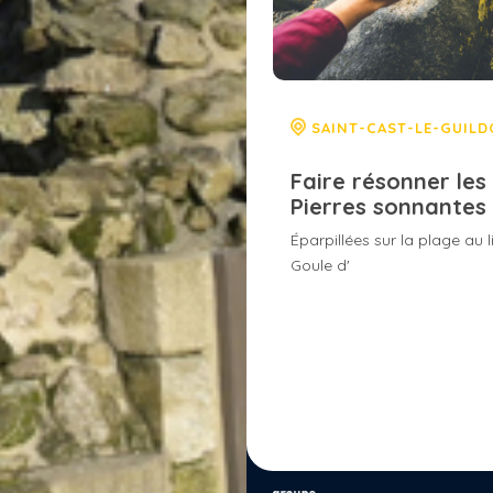
SAINT-CAST-LE-GUIL
Faire résonner les
Pierres sonnantes
Éparpillées sur la plage au l
Goule d'