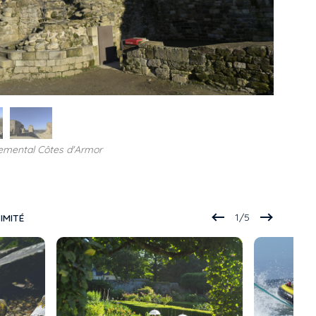
temental Côtes d'Armor
1
/
5
IMITÉ