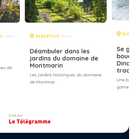
DINAR
DO
PLEURTUIT
2.8KM
9.3KM
Se game
Déambuler dans les
bouées
jardins du domaine de
Dinard
Montmarin
ieu-dit
tracté
Les jardins historiques du domaine
Une bouée,
de Montmar
gamelles e