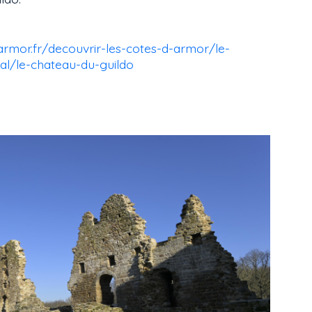
armor.fr/decouvrir-les-cotes-d-armor/le-
al/le-chateau-du-guildo