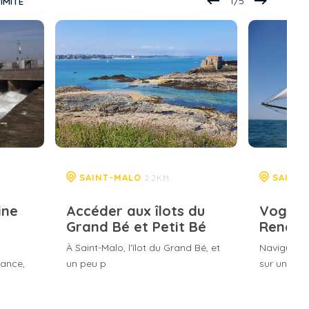
1
/
5
IMITÉ
SAINT-MALO
SAINT
2.2KM
ine
Accéder aux îlots du
Voguer
Grand Bé et Petit Bé
Renard
À Saint-Malo, l'îlot du Grand Bé, et
Naviguez e
Rance,
un peu p
sur une rép