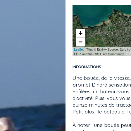
+
−
Leaflet
| Tiles © Esri — Source: Esri, 
EGP, and the GIS User Community
INFORMATIONS
Une bouée, de la vitesse,
promet Dinard sensations
enfilées, un bateau vou
d’activité. Puis, vous vo
quinze minutes de tractag
Petit plus : le bateau d
À noter : une bouée peut