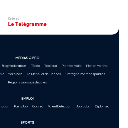
MÉDIAS & PRO
BlogModerateur
Tébéo
Tébésud
Planète Voile
Mer et Marine
l du Morbihan
Le Mensuel de Rennes
Bretagne marchespublics
Régions annonceslegales
EMPLOI
ation
ParisJob
Cadreo
TalentDetection
JobiJoba
Diplomeo
SPORTS