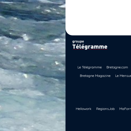
Le Télégramme
Bretagne.com
Bretagne Magazine
Le Mensue
Hellowork
RegionsJob
MaForm