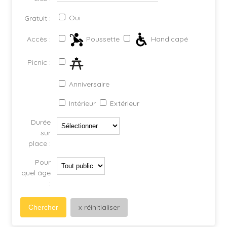
Oui
Gratuit :
Poussette
Handicapé
Accès :
Picnic :
Anniversaire
Intérieur
Extérieur
Durée
sur
place :
Pour
quel âge
:
x réinitialiser
Chercher