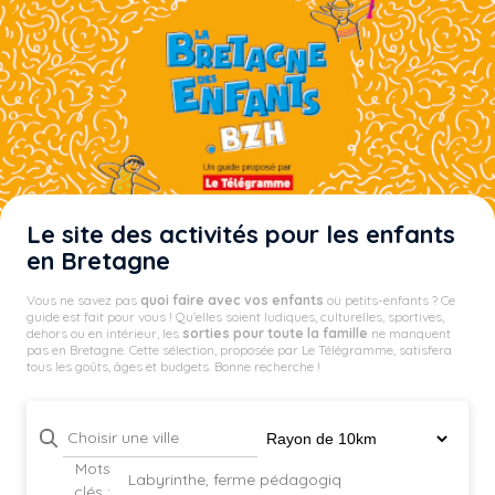
Le site des activités pour les enfants
en Bretagne
Vous ne savez pas
quoi faire avec vos enfants
ou petits-enfants ? Ce
guide est fait pour vous ! Qu'elles soient ludiques, culturelles, sportives,
dehors ou en intérieur, les
sorties pour toute la famille
ne manquent
pas en Bretagne. Cette sélection, proposée par Le Télégramme, satisfera
tous les goûts, âges et budgets. Bonne recherche !
Mots
clés :