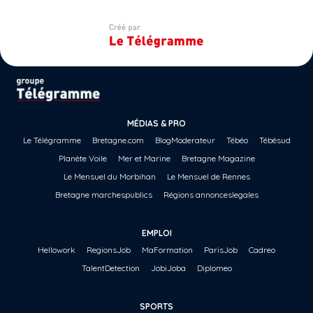
MÉDIAS & PRO
Le Télégramme
Bretagne.com
BlogModerateur
Tébéo
Tébésud
Planète Voile
Mer et Marine
Bretagne Magazine
Le Mensuel du Morbihan
Le Mensuel de Rennes
Bretagne marchespublics
Régions annonceslegales
EMPLOI
Hellowork
RegionsJob
MaFormation
ParisJob
Cadreo
TalentDetection
JobiJoba
Diplomeo
SPORTS