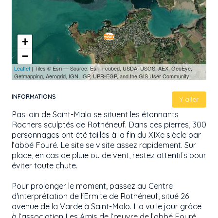
+
−
Leaflet
| Tiles © Esri — Source: Esri, i-cubed, USDA, USGS, AEX, GeoEye,
Getmapping, Aerogrid, IGN, IGP, UPR-EGP, and the GIS User Community
INFORMATIONS
Y aller
Pas loin de Saint-Malo se situent les étonnants
Rochers sculptés de Rothéneuf. Dans ces pierres, 300
personnages ont été taillés à la fin du XIXe siècle par
l’abbé Fouré. Le site se visite assez rapidement. Sur
place, en cas de pluie ou de vent, restez attentifs pour
éviter toute chute.
Pour prolonger le moment, passez au Centre
d'interprétation de l'Ermite de Rothéneuf, situé 26
avenue de la Varde à Saint-Malo. Il a vu le jour grâce
à l’association Les Amis de l’œuvre de l’abbé Fouré.