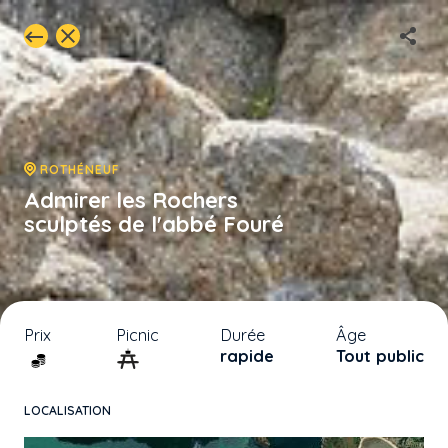
ROTHÉNEUF
Admirer les Rochers
sculptés de l'abbé Fouré
Prix
Picnic
Durée
Âge
rapide
Tout public
LOCALISATION