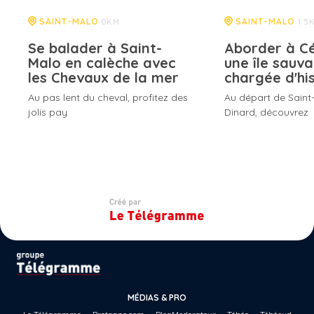
SAINT-MALO
SAINT-MALO
0KM
1.5
Se balader à Saint-
Aborder à C
Malo en calèche avec
une île sauv
les Chevaux de la mer
chargée d'hi
Au pas lent du cheval, profitez des
Au départ de Saint
jolis pay
Dinard, découvrez
MÉDIAS & PRO