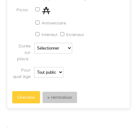
Picnic :
Anniversaire
Intérieur
Extérieur
Durée
sur
place :
Pour
quel âge
:
x réinitialiser
Chercher
.