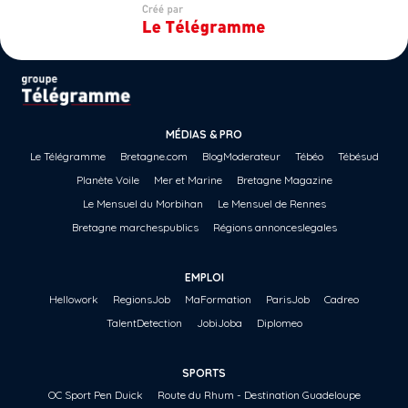
MÉDIAS & PRO
Le Télégramme
Bretagne.com
BlogModerateur
Tébéo
Tébésud
Planète Voile
Mer et Marine
Bretagne Magazine
Le Mensuel du Morbihan
Le Mensuel de Rennes
Bretagne marchespublics
Régions annonceslegales
EMPLOI
Hellowork
RegionsJob
MaFormation
ParisJob
Cadreo
TalentDetection
JobiJoba
Diplomeo
SPORTS
OC Sport Pen Duick
Route du Rhum - Destination Guadeloupe