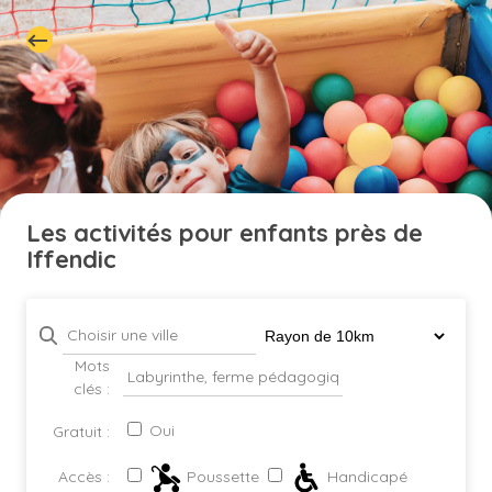
Les activités pour enfants près de
Iffendic
Mots
clés :
Oui
Gratuit :
Poussette
Handicapé
Accès :