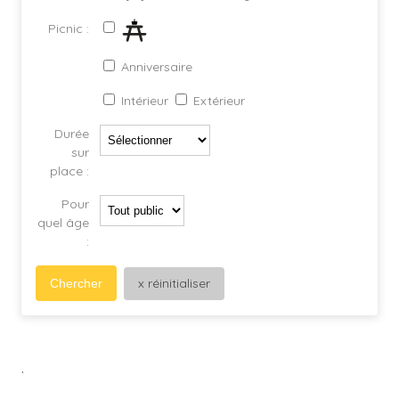
Picnic :
Anniversaire
Intérieur
Extérieur
Durée
sur
place :
Pour
quel âge
:
x réinitialiser
Chercher
.