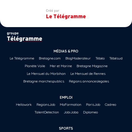
MÉDIAS & PRO
Le Télégramme
Bretagne.com
BlogModerateur
Tébéo
Tébésud
Planète Voile
Mer et Marine
Bretagne Magazine
Le Mensuel du Morbihan
Le Mensuel de Rennes
Bretagne marchespublics
Régions annonceslegales
EMPLOI
Hellowork
RegionsJob
MaFormation
ParisJob
Cadreo
TalentDetection
JobiJoba
Diplomeo
SPORTS