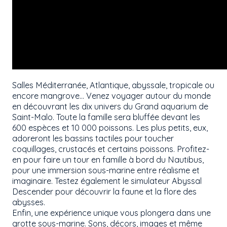
Salles Méditerranée, Atlantique, abyssale, tropicale ou
encore mangrove... Venez voyager autour du monde
en découvrant les dix univers du Grand aquarium de
Saint-Malo. Toute la famille sera bluffée devant les
600 espèces et 10 000 poissons. Les plus petits, eux,
adoreront les bassins tactiles pour toucher
coquillages, crustacés et certains poissons. Profitez-
en pour faire un tour en famille à bord du Nautibus,
pour une immersion sous-marine entre réalisme et
imaginaire. Testez également le simulateur Abyssal
Descender pour découvrir la faune et la flore des
abysses.
Enfin, une expérience unique vous plongera dans une
grotte sous-marine. Sons, décors, images et même