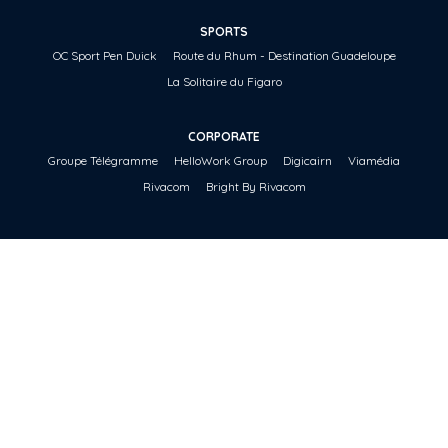
SPORTS
OC Sport Pen Duick
Route du Rhum - Destination Guadeloupe
La Solitaire du Figaro
CORPORATE
Groupe Télégramme
HelloWork Group
Digicairn
Viamédia
Rivacom
Bright By Rivacom