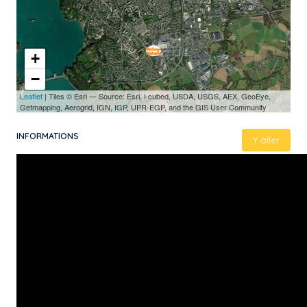
+
−
Leaflet
| Tiles © Esri — Source: Esri, i-cubed, USDA, USGS, AEX, GeoEye,
Getmapping, Aerogrid, IGN, IGP, UPR-EGP, and the GIS User Community
INFORMATIONS
Y aller