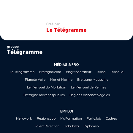
MÉDIAS & PRO
Le Télégramme
Bretagne.com
BlogModerateur
Tébéo
Tébésud
Planète Voile
Mer et Marine
Bretagne Magazine
Le Mensuel du Morbihan
Le Mensuel de Rennes
Bretagne marchespublics
Régions annonceslegales
EMPLOI
Hellowork
RegionsJob
MaFormation
ParisJob
Cadreo
TalentDetection
JobiJoba
Diplomeo