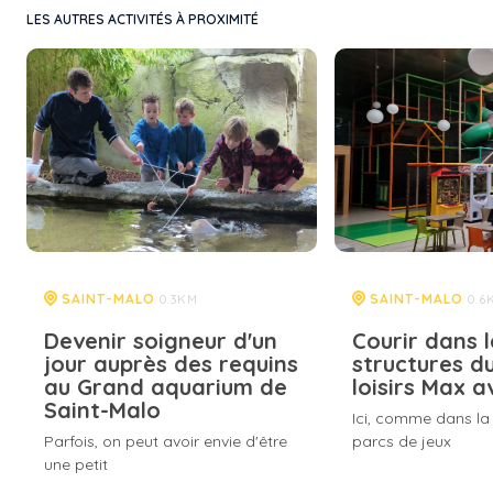
LES AUTRES ACTIVITÉS À PROXIMITÉ
SAINT-MALO
SAINT-MALO
0.3KM
0.6
Devenir soigneur d'un
Courir dans l
jour auprès des requins
structures d
au Grand aquarium de
loisirs Max 
Saint-Malo
Ici, comme dans la
Parfois, on peut avoir envie d'être
parcs de jeux
une petit