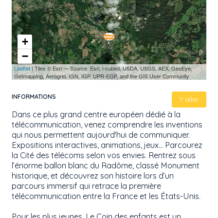
+
−
Leaflet
| Tiles © Esri — Source: Esri, i-cubed, USDA, USGS, AEX, GeoEye,
Getmapping, Aerogrid, IGN, IGP, UPR-EGP, and the GIS User Community
INFORMATIONS
Y aller
Dans ce plus grand centre européen dédié à la
télécommunication, venez comprendre les inventions
qui nous permettent aujourd'hui de communiquer.
Expositions interactives, animations, jeux… Parcourez
la Cité des télécoms selon vos envies. Rentrez sous
l’énorme ballon blanc du Radôme, classé Monument
historique, et découvrez son histoire lors d’un
parcours immersif qui retrace la première
télécommunication entre la France et les États-Unis.
Pour les plus jeunes, Le Coin des enfants est un