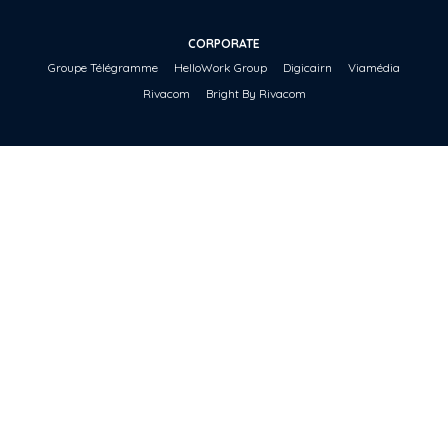
CORPORATE
Groupe Télégramme
HelloWork Group
Digicairn
Viamédia
Rivacom
Bright By Rivacom