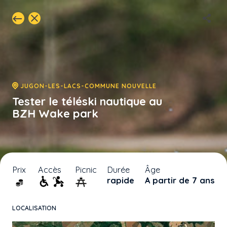
JUGON-LES-LACS-COMMUNE NOUVELLE
Tester le téléski nautique au
BZH Wake park
Prix
Accès
Picnic
Durée
Âge
rapide
A partir de 7 ans
LOCALISATION