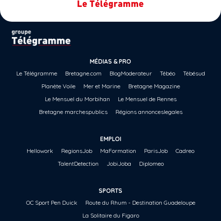
MÉDIAS & PRO
Le Télégramme
Bretagne.com
BlogModerateur
Tébéo
Tébésud
Planète Voile
Mer et Marine
Bretagne Magazine
Le Mensuel du Morbihan
Le Mensuel de Rennes
Bretagne marchespublics
Régions annonceslegales
EMPLOI
Hellowork
RegionsJob
MaFormation
ParisJob
Cadreo
TalentDetection
JobiJoba
Diplomeo
SPORTS
OC Sport Pen Duick
Route du Rhum - Destination Guadeloupe
La Solitaire du Figaro