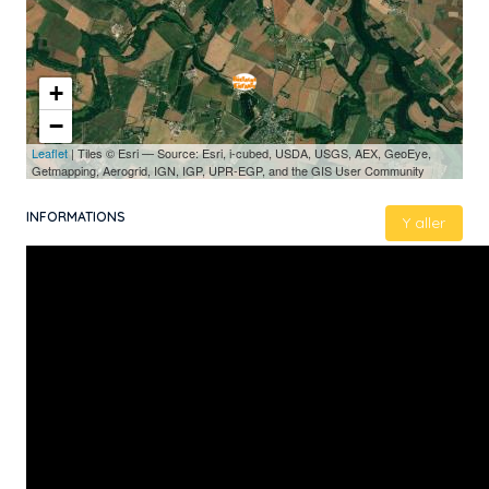
+
−
Leaflet
| Tiles © Esri — Source: Esri, i-cubed, USDA, USGS, AEX, GeoEye,
Getmapping, Aerogrid, IGN, IGP, UPR-EGP, and the GIS User Community
INFORMATIONS
Y aller