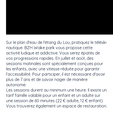
Sur le plan d'eau de l'étang du Lou, pratiquez le téléski
nautique. BZH Wake park vous propose cette
activité ludique et addictive. Vous serez épatés de
vos progressions rapides. En juillet et août, des
sessions matinales sont spécialement conçues pour
les enfants, avec une vitesse réduite pour garantir
l’accessibilité. Pour participer, il est nécessaire d'avoir
plus de 7 ans et de savoir nager de manière
autonome.
Les sessions durent au minimum une heure. Il existe un
tarif famille valable pour un enfant et un adulte sur
une session de 60 minutes (22 € adulte, 12 € enfant).
Vous trouverez également un espace de restauration.