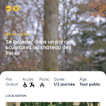
PIRÉ-CHANCÉ
Se balader dans un parc de
sculptures au château des
Pères
Prix
Accès
Picnic
Durée
Âge
Gratuit
1/2 journée
Tout public
LOCALISATION