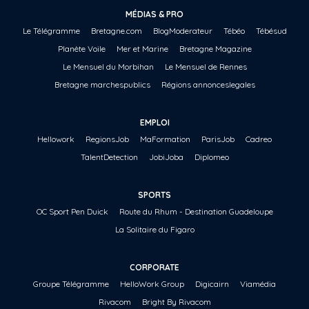
MÉDIAS & PRO
Le Télégramme
Bretagne.com
BlogModerateur
Tébéo
Tébésud
Planète Voile
Mer et Marine
Bretagne Magazine
Le Mensuel du Morbihan
Le Mensuel de Rennes
Bretagne marchespublics
Régions annonceslegales
EMPLOI
Hellowork
RegionsJob
MaFormation
ParisJob
Cadreo
TalentDetection
JobiJoba
Diplomeo
SPORTS
OC Sport Pen Duick
Route du Rhum - Destination Guadeloupe
La Solitaire du Figaro
CORPORATE
Groupe Télégramme
HelloWork Group
Digicairn
Viamédia
Rivacom
Bright By Rivacom