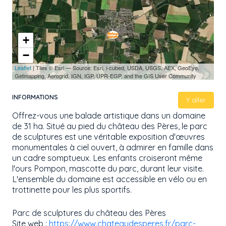
+
−
Leaflet
| Tiles © Esri — Source: Esri, i-cubed, USDA, USGS, AEX, GeoEye,
Getmapping, Aerogrid, IGN, IGP, UPR-EGP, and the GIS User Community
INFORMATIONS
Y aller
Offrez-vous une balade artistique dans un domaine
de 31 ha. Situé au pied du château des Pères, le parc
de sculptures est une véritable exposition d'œuvres
monumentales à ciel ouvert, à admirer en famille dans
un cadre somptueux. Les enfants croiseront même
l'ours Pompon, mascotte du parc, durant leur visite.
L'ensemble du domaine est accessible en vélo ou en
trottinette pour les plus sportifs.
Parc de sculptures du château des Pères
Site web :
https://www.chateaudesperes.fr/parc-