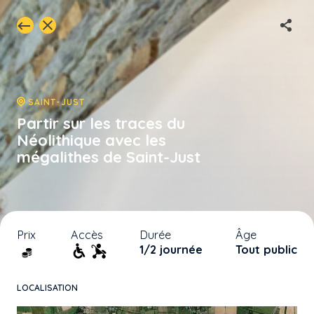
SAINT-JUST
Partir sur les traces du
Néolithique avec les
mégalithes de Saint-Just
Prix
Accès
Durée
Âge
1/2 journée
Tout public
LOCALISATION