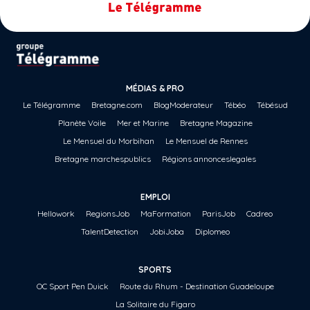
MÉDIAS & PRO
Le Télégramme
Bretagne.com
BlogModerateur
Tébéo
Tébésud
Planète Voile
Mer et Marine
Bretagne Magazine
Le Mensuel du Morbihan
Le Mensuel de Rennes
Bretagne marchespublics
Régions annonceslegales
EMPLOI
Hellowork
RegionsJob
MaFormation
ParisJob
Cadreo
TalentDetection
JobiJoba
Diplomeo
SPORTS
OC Sport Pen Duick
Route du Rhum - Destination Guadeloupe
La Solitaire du Figaro