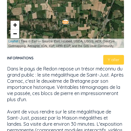
+
−
Leaflet
| Tiles © Esri — Source: Esri, i-cubed, USDA, USGS, AEX, GeoEye,
Getmapping, Aerogrid, IGN, IGP, UPR-EGP, and the GIS User Community
INFORMATIONS
Y aller
Dans le pays de Redon repose un trésor méconnu du
grand public : le site mégalithique de Saint-Just. Après
Carnac, c'est le deuxième de Bretagne par son
importance historique. Véritables témoignages de la
vie passée, ces blocs de pierre en impressionneront
plus d'un.
Avant de vous rendre sur le site mégalithique de
Saint-Just, passez par la Maison mégalithes et
landes. Sa visite dure environ 30 minutes. L'exposition
permanente (comprenant modules interactifs, vidéos