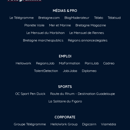
MÉDIAS & PRO
Le Télégramme
Bretagne.com
BlogModerateur
Tébéo
Tébésud
Planète Voile
Mer et Marine
Bretagne Magazine
Le Mensuel du Morbihan
Le Mensuel de Rennes
Bretagne marchespublics
Régions annonceslegales
EMPLOI
Hellowork
RegionsJob
MaFormation
ParisJob
Cadreo
TalentDetection
JobiJoba
Diplomeo
SPORTS
OC Sport Pen Duick
Route du Rhum - Destination Guadeloupe
La Solitaire du Figaro
CORPORATE
Groupe Télégramme
HelloWork Group
Digicairn
Viamédia