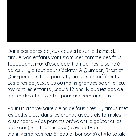
Dans ces parcs de jeux couverts sur le thème du
cirque, vos enfants vont s'amuser comme des fous.
Toboggans, mur d'escalade, trampolines, piscine à
balles… Il y a tout pour s'éclater. À Quimper, Brest et
Quimperlé, les trois parcs Ty circus sont différents.
Les aires de jeux, plus ou moins grandes selon le lieu,
raviront les enfants jusqu'à 12 ans. N'oubliez pas de
porter des chaussettes pour accéder aux jeux !
Pour un anniversaire pleins de fous rires, Ty circus met
les petits plats dans les grands avec trois formules : «
la standard » (les parents prévoient le goûter et les
boissons), « la tout inclus » (avec gâteau
d'anniversaire, sirop à l'eau et bonbons) et « la totale