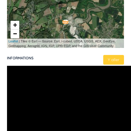
+
−
Leaflet
| Tiles © Esri — Source: Esri, i-cubed, USDA, USGS, AEX, GeoEye,
Getmapping, Aerogrid, IGN, IGP, UPR-EGP, and the GIS User Community
INFORMATIONS
Y aller